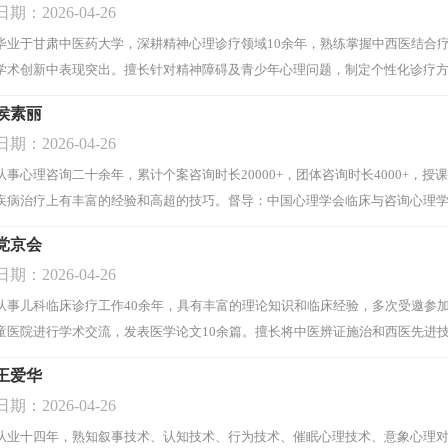
日期：2026-04-26
毕业于甘肃中医药大学，深耕精神心理诊疗领域10余年，熟练掌握中西医结合
学术创新中表现突出‌。擅长针对精神障碍及青少年心理问题，制定个性化诊疗
者重获身心健康‌。
[阅读全文]
侯素丽
日期：2026-04-26
从事心理咨询二十余年，累计个案咨询时长20000+，团体咨询时长4000+，授
疾病治疗上有丰富的经验和高超的技巧。督导：中国心理学会临床与咨询心理学
析、家庭系统、认知行为矫正、催眠、叙事、沙盘游戏分析、正念技术等以及
党京会
分析和心理治疗初级中级高级班的培训学习;方欣老师现代行为治疗技术操作的初
日期：2026-04-26
习;盛晓春老师系统式家庭治疗初级中级高级班等多个培训班培训学习。
[阅读全
从事儿科临床诊疗工作40余年，具有丰富的理论知识和临床经验，多次受邀参
童医院进行学术交流，发表医学论文10余篇。擅长将中医辨证施治和西医先进
治疗儿童行为发育疾病和神经发育疾病，深受患儿家长好评。
[阅读全文]
王爱华
日期：2026-04-26
从业十四年，熟知叙事技术、认知技术、行为技术、催眠心理技术、意象心理对