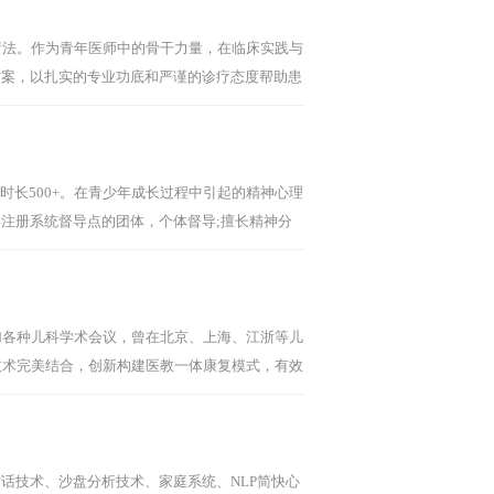
疗法。作为青年医师中的骨干力量，在临床实践与
方案，以扎实的专业功底和严谨的诊疗态度帮助患
课时长500+。在青少年成长过程中引起的精神心理
注册系统督导点的团体，个体督导;擅长精神分
整合治疗技术。曾先后在张天布和张海音老师精神
级中级高级培训学习;徐勇老师CBT系统培训学
文]
加各种儿科学术会议，曾在北京、上海、江浙等儿
技术完美结合，创新构建医教一体康复模式，有效
话技术、沙盘分析技术、家庭系统、NLP简快心