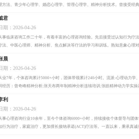
理方法、青少年心理学、婚恋心理学、管理心理学、精神分析技术。曾接受经
首届中德儿童青少年系统式家庭治疗、第二届中德系统式家庭治疗连续培训、张
戴君
文]
日期：2026-04-26
从事临床咨询工作二十年，有着丰富的心理咨询经验。先后接受过认知行为疗
疗法、中医心理师、精神分析、焦点解决等疗法的学习和训练。熟知意象心理
矫正技术、叙事技术、顺势技术、NLP简快心理方法、沙盘游戏分析技术、精
张晨
日期：2026-04-26
从业7年，个体咨询累计5000+小时，团体带领累计240小时。流派:心理动
训经历：曾奇峰精神分析;张天布两年制精神分析连续培训;张皓精神动力学实操
培训项目;2019年至今接受个人分析约300小时(持续中)，每周持续接受注册系
李利
日期：2026-04-26
从事心理咨询行业10余年，至今个体咨询6000+小时，持续接收个体督导与
知行为治疗，家庭治疗，更加擅长接纳承诺(ACT)疗法等。一直以来，秉承真
因，并寻找解决问题的方法，在多年的从业中广受来访者的好评。
[阅读全文]