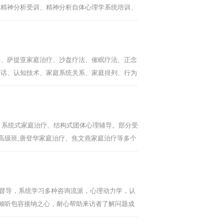
典精神分析受训、精神分析自体心理学系统培训、
日升(箱庭)疗法初、中级连续培训等。
[阅读全
法、萨提亚家庭治疗、沙盘疗法、催眠疗法、正念
对话、认知技术、家庭系统关系、家庭排列、行为
神分析。
[阅读全文]
力学、系统式家庭治疗、结构式团体心理辅导。部分受
高级班;唐登华家庭治疗、焦文燕家庭治疗等多个
统个督、团督(张天布、焦文燕、刘亮)。
[阅读全文]
团体督导，系统学习多种咨询流派，心理动力学，认
诚倾听包容接纳之心，耐心帮助来访者了解问题成