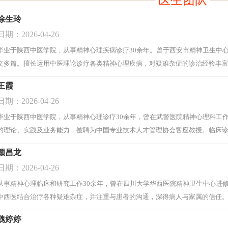
医生团队
徐生玲
日期：2026-04-26
毕业于陕西中医学院，从事精神心理疾病诊疗30余年。曾于西安市精神卫生中
文多篇。擅长运用中医理论诊疗各类精神心理疾病，对疑难杂症的诊治经验丰
王霞
日期：2026-04-26
毕业于陕西中医学院，从事精神心理诊疗30余年，曾在武警医院精神心理科工
的理论、实践及业务能力，被聘为中国专业技术人才管理协会客座教授。临床
病和心理疾病进行有效诊疗与干预，以其精湛医术深受患者好评。
[阅读全文]
颜昌龙
日期：2026-04-26
从事精神心理临床和研究工作30余年，曾在四川大学华西医院精神卫生中心进
中西医结合治疗各种疑难杂症，并注重与患者的沟通，深得病人与家属的信任
魏婷婷