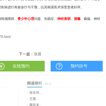
理疾病进行有效诊疗与干预，以其精湛医术深受患者好评。
相情感障碍、
青少年心理
问题、失眠症、
神经衰弱
、
酒瘾
、癫痫、神经
78.html
下一篇：
张晨
在线预约
预约挂号
阅读排行
HOT
徐生玲...
王霞...
颜昌龙...