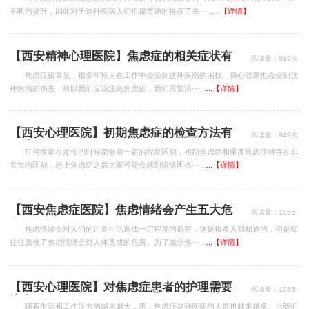
不断的提升，因此对于这种疾病人们也都普遍的提高了关···...
...【详情】
【西安精神心理医院】焦虑症的相关症状有
阅读量：919次
哪些?
焦虑症很常见，很多年轻人在工作中会受到这种疾病的困扰，身心健康也会受到这
种疾病的伤害，所以我们应该注意焦虑症，我们需要清···...
...【详情】
【西安心理医院】初期焦虑症的检查方法有
阅读量：949次
哪些依据
任何疾病在发作的时候都会有一定的程度区别，初期焦虑症和重度焦虑症就存在非
常大的区别，患上焦虑症之后大家可能会感到情绪困扰···...
...【详情】
【西安焦虑症医院】焦虑情绪会产生五大危
阅读量：1055
次
害
焦虑情绪会对人们的正常生活造成一定程度的危害，这是很多人都知道的，但是却
往往忽视了焦虑情绪会对人体造成的危害。为了减少焦···...
...【详情】
【西安心理医院】对焦虑症患者的护理需要
阅读量：1085
次
注意什么
随着生活和工作压力的越来越大，患上焦虑症这种疾病的人群也越来越多。当我们