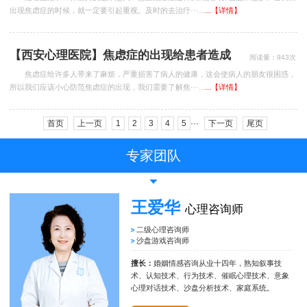
出现焦虑症的时候，就一定要引起重视。及时的去治疗···...
...【详情】
【西安心理医院】焦虑症的出现给患者造成
阅读量：943次
了哪些危害?
焦虑症给许多人带来了麻烦，严重损害了病人的健康，这会使病人的朋友很困惑，
所以我们应该小心防范焦虑症的出现，我们需要了解焦···...
...【详情】
首页
上一页
1
2
3
4
5
···
下一页
尾页
专家团队
王爱华
心理咨询师
二级心理咨询师
沙盘游戏咨询师
擅长：
婚姻情感咨询从业十四年，熟知叙事技
术、认知技术、行为技术、催眠心理技术、意象
心理对话技术、沙盘分析技术、家庭系统。