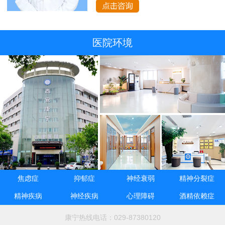
医院环境
焦虑症
抑郁症
神经衰弱
精神分裂症
精神疾病
神经疾病
心理障碍
酒精依赖症
康宁热线电话：029-87380120