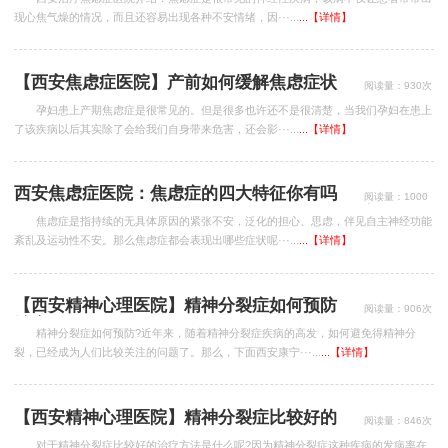
现心焦气燥的情况，而且还容易出现各种不安情绪，因···...
...【详情】
【西安焦虑症医院】产前如何缓解焦虑症状
阅读量：930次
孕妇患上产期焦虑症是很常见的。但是很多也许还不是很清楚，当我们孕妇在患上
了该疾病以后其实除了会给我们自身带来危害，还会影···...
...【详情】
西安焦虑症医院：焦虑症的四大特征你有吗
阅读量：1000
次
焦虑症是指持续的无具体原因的紧张不安，泛化的担心、思虑，伴见自主神经功能
紊乱及运动性不安。那么焦虑症都会表现出哪些症状呢···...
...【详情】
【西安精神心理医院】精神分裂症如何预防
阅读量：906次
治疗
精神分裂症如何预防?近年来，随着精神分裂症疾病的高发，如何避免得精神分
裂，已经成为人们比较关注的问题了。那么，下面西安康宁···...
...【详情】
【西安精神心理医院】精神分裂症比较好的
阅读量：846次
治疗方法是什么
对于精神分裂症比较好的治疗方法是什么呢?因为精神分裂症这种疾病的发病率在